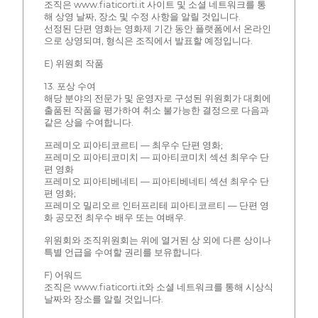
조직은 www.fiaticorti.it 사이트 및 소셜 네트워크를 통
해 상영 날짜, 장소 및 수정 사항을 알릴 것입니다.
선정된 단편 영화는 영화제 기간 동안 플랫폼에서 온라인
으로 상영되며, 형식은 조직에서 발표할 예정입니다.
E) 위원회 작품
13. 포상 수여
해당 분야의 전문가 및 운영자로 구성된 위원회가 대회에
출품된 작품을 평가하여 취소 불가능한 결정으로 다음과
같은 상을 수여합니다.
프레미오 피아티코르티 — 최우수 단편 영화;
프레미오 피아티코미치 — 피아티코미치 섹션 최우수 단
편 영화
프레미오 피아티베네티 — 피아티베네티 섹션 최우수 단
편 영화;
프레미오 밀리오르 인터프리테 피아티코르티 — 단편 영
화 공모전 최우수 배우 또는 여배우.
위원회와 조직위원회는 위에 열거된 상 외에 다른 상이나
특별 언급을 수여할 권리를 보유합니다.
F) 어워드
조직은 www.fiaticorti.it와 소셜 네트워크를 통해 시상식
날짜와 장소를 알릴 것입니다.