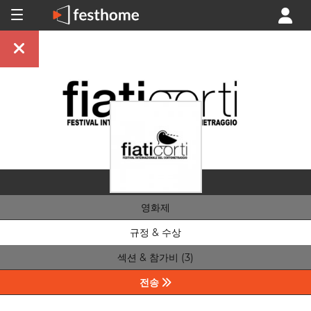
영화제
규정 & 수상
섹션 & 참가비 (3)
전송