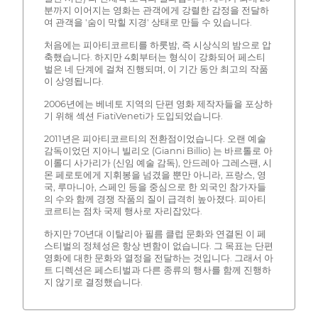
분까지 이어지는 영화는 관객에게 강렬한 감정을 전달하
여 관객을 '숨이 막힐 지경' 상태로 만들 수 있습니다.
처음에는 피아티코르티를 하룻밤, 즉 시상식의 밤으로 압
축했습니다. 하지만 4회부터는 형식이 강화되어 페스티
벌은 네 단계에 걸쳐 진행되며, 이 기간 동안 최고의 작품
이 상영됩니다.
2006년에는 베네토 지역의 단편 영화 제작자들을 포상하
기 위해 섹션 FiatiVeneti가 도입되었습니다.
2011년은 피아티코르티의 전환점이었습니다. 오랜 예술
감독이었던 지아니 빌리오 (Gianni Billio) 는 바르톨로 아
이롤디 사가리가 (신임 예술 감독), 안드레아 그레스팬, 시
몬 페로토에게 지휘봉을 넘겼을 뿐만 아니라, 프랑스, 영
국, 루마니아, 스페인 등을 중심으로 한 외국인 참가자들
의 수와 함께 경쟁 작품의 질이 급격히 높아졌다. 피아티
코르티는 점차 국제 행사로 자리잡았다.
하지만 70년대 이탈리아 필름 클럽 문화와 연결된 이 페
스티벌의 정체성은 항상 변함이 없습니다. 그 목표는 단편
영화에 대한 문화와 열정을 전달하는 것입니다. 그래서 아
트 디렉션은 페스티벌과 다른 종류의 행사를 함께 진행하
지 않기로 결정했습니다.