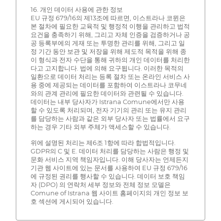
16. 개인 데이터 사용에 관한 정보
EU 규정 679/16의 제13조에 따르면, 이스트라나 코뮌은
본 절차에 필요한 교육적 및 행정적 이행을 관리하고 법적
요건을 충족하기 위해, 그리고 자체 인증을 검증하거나 공
공 등록부에의 게재 또는 투명한 관리를 위해, 그리고 일
정 기간 동안 보관 및 저장을 위해 제도적 목적을 위해 종
이 형식과 전자 수단을 통해 귀하의 개인 데이터를 처리한
다고 고지합니다. 법에 의해 요구됩니다. 이러한 목적의
일환으로 데이터 처리는 등록 절차 또는 온라인 서비스 사
용 중에 제공되는 데이터를 포함하여 이스트라나 코무네
와의 관계 관리에 필요한 데이터와 관련될 수 있습니다.
데이터는 내부 당사자가 Istrana Comune에서만 사용
할 수 있도록 처리되며, 전자 기기의 관리 또는 유지 관리
를 담당하는 사람과 같은 외부 당사자 또는 법률에서 요구
하는 경우 기타 외부 주체가 액세스할 수 있습니다.
위에 설명된 처리는 제6조 1항에 따라 합법적입니다.
GDPR의 C 및 E. 데이터 처리를 담당하는 사람은 행정 및
문화 서비스 지역 책임자입니다. 이해 당사자는 언제든지
기관 웹 사이트에 있는 문서를 사용하여 EU 규정 679/16
에 규정된 권리를 행사할 수 있습니다. 데이터 보호 책임
자 (DPO) 의 연락처 세부 정보와 전체 정보 모델은
Comune of Istrana 웹 사이트 홈페이지의 개인 정보 보
호 섹션에 게시되어 있습니다.