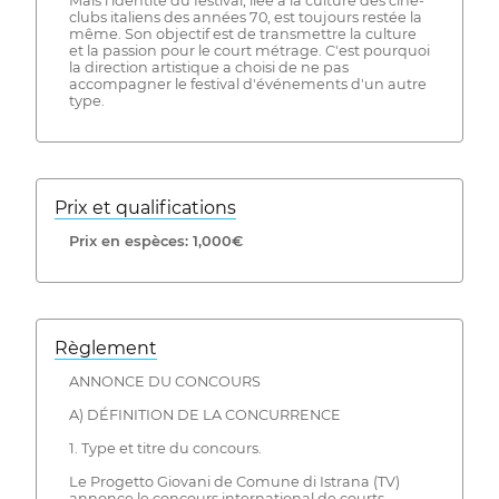
Mais l'identité du festival, liée à la culture des ciné-
clubs italiens des années 70, est toujours restée la
même. Son objectif est de transmettre la culture
et la passion pour le court métrage. C'est pourquoi
la direction artistique a choisi de ne pas
accompagner le festival d'événements d'un autre
type.
Prix ​​et qualifications
Prix ​​en espèces: 1,000€
Règlement
ANNONCE DU CONCOURS
A) DÉFINITION DE LA CONCURRENCE
1. Type et titre du concours.
Le Progetto Giovani de Comune di Istrana (TV)
annonce le concours international de courts