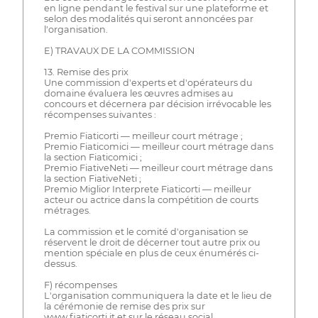
en ligne pendant le festival sur une plateforme et
selon des modalités qui seront annoncées par
l'organisation.
E) TRAVAUX DE LA COMMISSION
13. Remise des prix
Une commission d'experts et d'opérateurs du
domaine évaluera les œuvres admises au
concours et décernera par décision irrévocable les
récompenses suivantes :
Premio Fiaticorti — meilleur court métrage ;
Premio Fiaticomici — meilleur court métrage dans
la section Fiaticomici ;
Premio FiativeNeti — meilleur court métrage dans
la section FiativeNeti ;
Premio Miglior Interprete Fiaticorti — meilleur
acteur ou actrice dans la compétition de courts
métrages.
La commission et le comité d'organisation se
réservent le droit de décerner tout autre prix ou
mention spéciale en plus de ceux énumérés ci-
dessus.
F) récompenses
L'organisation communiquera la date et le lieu de
la cérémonie de remise des prix sur
www.fiaticorti.it et sur le réseau social.