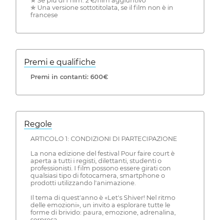
✯ Se più di 1 film: 2 €/film aggiuntivo
✯ Una versione sottotitolata, se il film non è in
francese
Premi e qualifiche
Premi in contanti: 600€
Regole
ARTICOLO 1: CONDIZIONI DI PARTECIPAZIONE
La nona edizione del festival Pour faire court è
aperta a tutti i registi, dilettanti, studenti o
professionisti. I film possono essere girati con
qualsiasi tipo di fotocamera, smartphone o
prodotti utilizzando l'animazione.
Il tema di quest'anno è «Let's Shiver! Nel ritmo
delle emozioni», un invito a esplorare tutte le
forme di brivido: paura, emozione, adrenalina,
sorpresa.