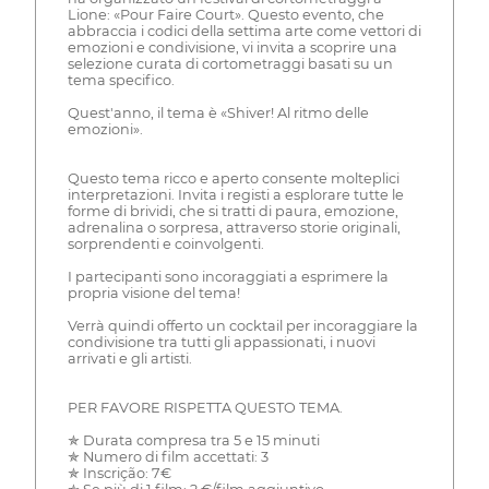
Lione: «Pour Faire Court». Questo evento, che
abbraccia i codici della settima arte come vettori di
emozioni e condivisione, vi invita a scoprire una
selezione curata di cortometraggi basati su un
tema specifico.
Quest'anno, il tema è «Shiver! Al ritmo delle
emozioni».
Questo tema ricco e aperto consente molteplici
interpretazioni. Invita i registi a esplorare tutte le
forme di brividi, che si tratti di paura, emozione,
adrenalina o sorpresa, attraverso storie originali,
sorprendenti e coinvolgenti.
I partecipanti sono incoraggiati a esprimere la
propria visione del tema!
Verrà quindi offerto un cocktail per incoraggiare la
condivisione tra tutti gli appassionati, i nuovi
arrivati e gli artisti.
PER FAVORE RISPETTA QUESTO TEMA.
✯ Durata compresa tra 5 e 15 minuti
✯ Numero di film accettati: 3
✯ Inscrição: 7€