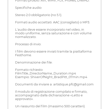
Formati proibiti: AVI, WMV, FLV, ProRes, DNxHD.
Specifiche audio:
Stereo 2.0 obbligatorio (no 5.1).
Formati audio accettati: AAC (consigliato) o MP3.
L'audio deve essere incorporato nel video, in
modo uniforme, senza saturazione e con volume
normalizzato.
Processo di invio:
I film devono essere inviati tramite la piattaforma
Festhome.
Denominazione dei file:
Formato richiesto:
FilmTitle_DirectorName_Duration.mp4
Esempio: ShiverOfNight_BradPitt_07min.mp4
Documenti da inviare a: artistique.pfc@gmail.com
Il modulo di registrazione compilato e firmato,
accompagnato dalla dichiarazione «Letto e
approvato».
Un riassunto del film (massimo 500 caratteri).