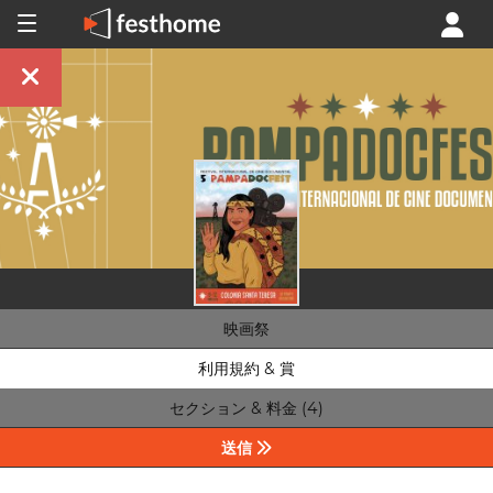
映画祭
利用規約 & 賞
セクション & 料金 (4)
送信