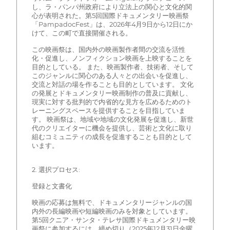
し、ラ・パンパ州政府により立法上の関心と文化的関
心が表明された。第5回国際ドキュメンタリー映画祭
「PampadocFest」は、2026年4月9日から12日にか
けて、この町で直接開催される。
この映画祭は、国内外の映画製作者間の交流を活性
化・促進し、ノンフィクション映画を上映することを
目的としている。 また、映画製作者、技術者、そして
このジャンルに関心のある人々との出会いを促進し、
交流と対話の場を作ることも目的としています。 文化
の発展とドキュメンタリー映画制作の普及に貢献し、
現実に対する批判的で内省的な見方を広めるためのト
レーニングスペースを提供することを目指していま
す。 映画祭は、地域や地域の文化発展を促進し、新世
代のクリエイターに機会を提供し、芸術と文化に取り
組むコミュニティの成長を促進することも目的として
います。
2. 選択プロセス:
登録と文書化
映画の応募は無料で、ドキュメンタリージャンルの国
内外の長編映画や短編映画のみを対象としています。
第5回クニア・サンタ・テレサ国際ドキュメンタリー映
画祭に参加するには、締め切り（2025年12月31日金曜