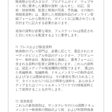
映画祭が公式カタログ、プログラムガイド、ウェブサ
イト用に要求した書類や資料（あらすじ、伝記、芸
術・技術情報、監督と映画の写真、予告編、その他の
視聴覚資料）は、選択した視聴覚作品のオンライン登
録フォームから取得され、ポイント2に記載されている
日付までに記入する必要があります。
追加の資料が必要な場合、フェスティバルは指定され
た日にそれらを配達するように要求します。
11. プレスおよび販促資料
映画祭のプレス部門は、必要に応じて、選定されたオ
ーディオビジュアル作品のディレクター、プロデュー
サー、制作会社、配給会社に連絡し、選考フォームに
含まれる資料の監督と調整を行います。これらの資料
は、認定メディアや報道機関が閲覧できます。 選ばれ
た長編映画、短編映画、ドキュメンタリーの制作会社
および/または配給会社は、その参加を受け入れること
で、タイトルから1つ以上の簡単な抜粋を、あらゆるメ
ディアまたはソーシャルネットワークでの情報資料と
して使用することを許可します。
12. 追加規定
これらの参加規則は、サンタテレサのCnia国際ドキュ
メンタリー映画祭の開始日より前、および利害関係者