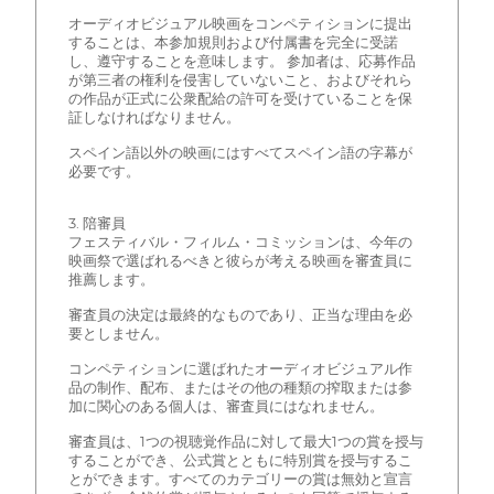
オーディオビジュアル映画をコンペティションに提出
することは、本参加規則および付属書を完全に受諾
し、遵守することを意味します。 参加者は、応募作品
が第三者の権利を侵害していないこと、およびそれら
の作品が正式に公衆配給の許可を受けていることを保
証しなければなりません。
スペイン語以外の映画にはすべてスペイン語の字幕が
必要です。
3. 陪審員
フェスティバル・フィルム・コミッションは、今年の
映画祭で選ばれるべきと彼らが考える映画を審査員に
推薦します。
審査員の決定は最終的なものであり、正当な理由を必
要としません。
コンペティションに選ばれたオーディオビジュアル作
品の制作、配布、またはその他の種類の搾取または参
加に関心のある個人は、審査員にはなれません。
審査員は、1つの視聴覚作品に対して最大1つの賞を授与
することができ、公式賞とともに特別賞を授与するこ
とができます。すべてのカテゴリーの賞は無効と宣言