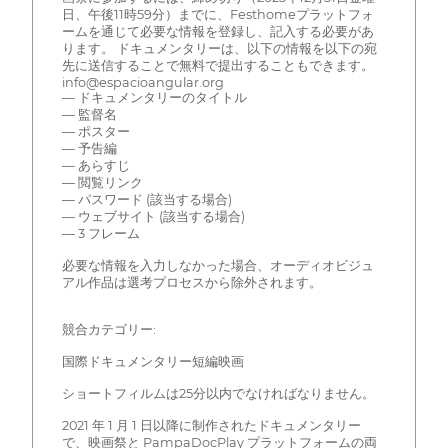
日、午後11時59分）までに、Festhomeプラットフォ
ームを通じて必要な情報を登録し、記入する必要があ
ります。 ドキュメンタリーは、以下の情報を以下の宛
先に送信することで無料で提出することもできます。
info@espacioangular.org
— ドキュメンタリーのタイトル
— 監督名
— ポスター
— 予告編
— あらすじ
— 閲覧リンク
— パスワード (該当する場合)
— ウェブサイト (該当する場合)
— 3 フレーム
必要な情報を入力しなかった場合、オーディオビジュ
アル作品は選考プロセスから除外されます。
競合カテゴリー:
国際ドキュメンタリー短編映画
ショートフィルムは25分以内でなければなりません。
2021 年 1 月 1 日以降に制作されたドキュメンタリー
で、映画祭と PampaDocPlay プラットフォームの両