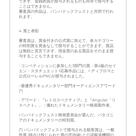
できず、金銭的賞が授与されるものも同等で授与する
ことはできません。
審査員の作品は、パンパドックフェストと共同で行わ
れます。
4. 賞と表彰
審査員は、賞金付きの公式賞に加えて、各カテゴリー
の特別賞を賞金なしで授与することができます。賞品
は無効と宣言できず、現金賞のある賞品をそのまま授
与することもできません。
• コンペティションに参加した3部門の賞：第4版のセイ
エン・スタチュエット+応募作品には、+ ディプロマと
公式ローレルPNGが授与されました。
• 最優秀ドキュメンタリー部門オーディエンスアワード
(*)
• アワード：『レトロスペクティブ』と『Angular「リ
スペクト』」：優れたドキュメンタリー映画製作者。
パンパドックフェスト映画委員会が選んだ、パタゴニ
アのドキュメンタリーの特別賞。
(*) パンパドックフェストで授与される観客賞は、一般
投票 (得点は投じられた票の平均値) と公認報道機関の