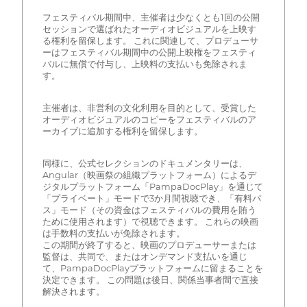
フェスティバル期間中、主催者は少なくとも1回の公開
セッションで選ばれたオーディオビジュアルを上映す
る権利を留保します。 これに関連して、プロデューサ
ーはフェスティバル期間中の公開上映権をフェスティ
バルに無償で付与し、上映料の支払いも免除されま
す。
主催者は、非営利の文化利用を目的として、受賞した
オーディオビジュアルのコピーをフェスティバルのア
ーカイブに追加する権利を留保します。
同様に、公式セレクションのドキュメンタリーは、
Angular（映画祭の組織プラットフォーム）によるデ
ジタルプラットフォーム「PampaDocPlay」を通じて
「プライベート」モードで3か月間視聴でき、「有料パ
ス」モード（その資金はフェスティバルの費用を賄う
ために使用されます）で視聴できます。 これらの映画
は手数料の支払いが免除されます。
この期間が終了すると、映画のプロデューサーまたは
監督は、共同で、またはオンデマンド支払いを通じ
て、PampaDocPlayプラットフォームに留まることを
決定できます。 この問題は後日、関係当事者間で直接
解決されます。