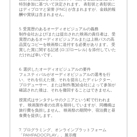
特別参加に基づいて決定されます。 表彰状と表彰状に
はディプロマと栄誉 (PNG) が含まれますが、金銭的報
酬や賞状は含まれません。
5. 受賞歴のあるオーディオビジュアルの義務
制作会社および/または提出された映画の責任者は、受
賞歴のあるオーディオビジュアルまたは上映パスの高
品質なコピーを映画祭に送付する必要があります。 受
賞した賞に関する記述 (ロゴ/ローレル) を添付していた
だければ幸いです。
6. 選択したオーディオビジュアルの要件
フェスティバルがオーディオビジュアルの選考を行
い、それを伝えた後、それを提出したディレクター、
プロデューサー、または制作/配給会社によって参加が
確認された後は、それを撤回することはできません。
授賞式はサンタテレサのクニアという町で行われま
す。 映画製作者の出席を期待していますが、同機構は
旅行費を負担しません。 映画祭の期間中、宿泊費と昼
食費を提供します。
7. プログラミング、オンラインプラットフォーム
「PAMPADOCPLAY」、展示権