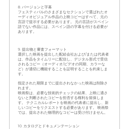
8. バージョンと字幕
フェスティバルのさまざまなセクションで選ばれたオ
ーディオビジュアル作品の上映コピーはすべて、元の
言語で提示する必要があります。 元の言語がスペイン
語でない作品には、スペイン語の字幕を付ける必要が
あります。
9. 提出物と審査フォーマット
選択した映画を提出した配給会社および/または代表者
は、作品をタイムリーに配信し、デジタル形式で受信
されるコピー（オーディオ/ビデオの同期、カラーな
ど）が適切に機能することを証明することを約束しま
す。
指定された期限までに提出されなかった映画は削除さ
れます。
映画祭は、必要な技術的チェックの結果、上映に適さ
ないと判断されたコピーを拒否する権利を留保しま
す。 テクニカルレポートを映画の代表者に提出し、新
しいコピーをリクエストする必要があります。 映画祭
では、提出された物理的なコピーは受け付けません。
10. カタログとドキュメンテーション