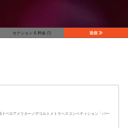
セクション & 料金 (1)
送信
した第23回イベロアメリカーノデコルトメトラヘスコンペティション「バー