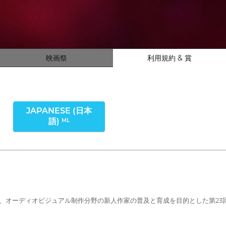
映画祭
利用規約 & 賞
JAPANESE (日本
語)
ML
SGAE（SGAE）は、オーディオビジュアル制作分野の新人作家の普及と育成を目的と