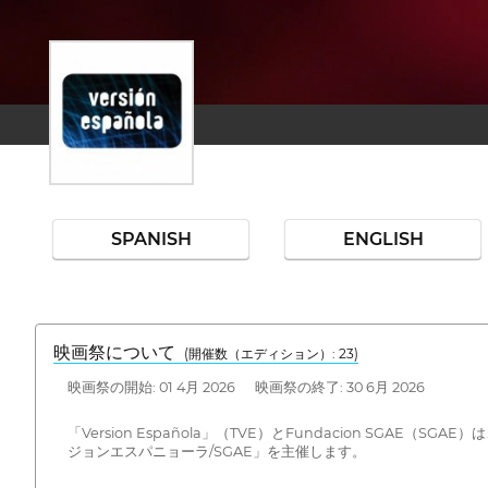
SPANISH
ENGLISH
映画祭について
(開催数（エディション）: 23)
映画祭の開始: 01 4月 2026 映画祭の終了: 30 6月 2026
「Version Española」（TVE）とFundacion 
ジョンエスパニョーラ/SGAE」を主催します。