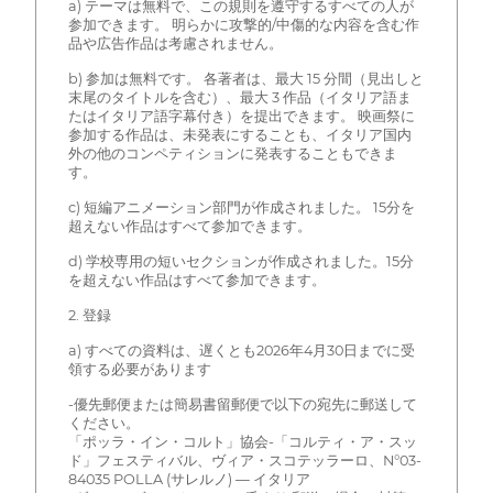
a) テーマは無料で、この規則を遵守するすべての人が
参加できます。 明らかに攻撃的/中傷的な内容を含む作
品や広告作品は考慮されません。
b) 参加は無料です。 各著者は、最大 15 分間（見出しと
末尾のタイトルを含む）、最大 3 作品（イタリア語ま
たはイタリア語字幕付き）を提出できます。 映画祭に
参加する作品は、未発表にすることも、イタリア国内
外の他のコンペティションに発表することもできま
す。
c) 短編アニメーション部門が作成されました。 15分を
超えない作品はすべて参加できます。
d) 学校専用の短いセクションが作成されました。15分
を超えない作品はすべて参加できます。
2. 登録
a) すべての資料は、遅くとも2026年4月30日までに受
領する必要があります
-優先郵便または簡易書留郵便で以下の宛先に郵送して
ください。
「ポッラ・イン・コルト」協会-「コルティ・ア・スッ
ド」フェスティバル、ヴィア・スコテッラーロ、N°03-
84035 POLLA (サレルノ) — イタリア