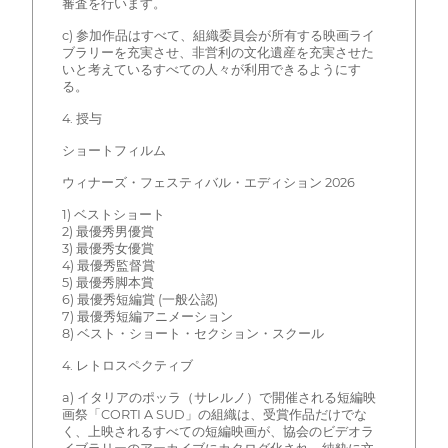
審査を行います。
c) 参加作品はすべて、組織委員会が所有する映画ライ
ブラリーを充実させ、非営利の文化遺産を充実させた
いと考えているすべての人々が利用できるようにす
る。
4. 授与
ショートフィルム
ウィナーズ・フェスティバル・エディション 2026
1) ベストショート
2) 最優秀男優賞
3) 最優秀女優賞
4) 最優秀監督賞
5) 最優秀脚本賞
6) 最優秀短編賞 (一般公認)
7) 最優秀短編アニメーション
8) ベスト・ショート・セクション・スクール
4. レトロスペクティブ
a) イタリアのポッラ（サレルノ）で開催される短編映
画祭「CORTI A SUD」の組織は、受賞作品だけでな
く、上映されるすべての短編映画が、協会のビデオラ