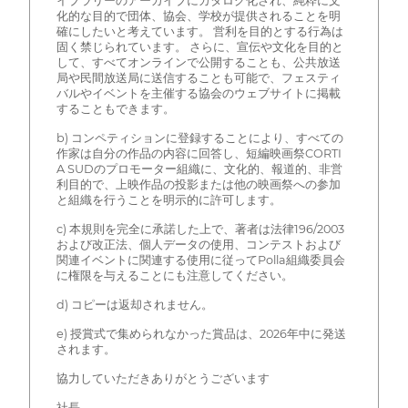
イブラリーのアーカイブにカタログ化され、純粋に文
化的な目的で団体、協会、学校が提供されることを明
確にしたいと考えています。 営利を目的とする行為は
固く禁じられています。 さらに、宣伝や文化を目的と
して、すべてオンラインで公開することも、公共放送
局や民間放送局に送信することも可能で、フェスティ
バルやイベントを主催する協会のウェブサイトに掲載
することもできます。
b) コンペティションに登録することにより、すべての
作家は自分の作品の内容に回答し、短編映画祭CORTI
A SUDのプロモーター組織に、文化的、報道的、非営
利目的で、上映作品の投影または他の映画祭への参加
と組織を行うことを明示的に許可します。
c) 本規則を完全に承諾した上で、著者は法律196/2003
および改正法、個人データの使用、コンテストおよび
関連イベントに関連する使用に従ってPolla組織委員会
に権限を与えることにも注意してください。
d) コピーは返却されません。
e) 授賞式で集められなかった賞品は、2026年中に発送
されます。
協力していただきありがとうございます
社長