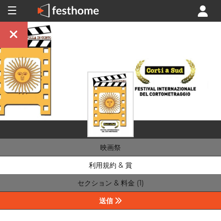
映画祭
利用規約 & 賞
セクション & 料金 (1)
送信