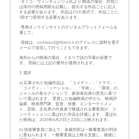
-ダミコ・ヴィンチェンツォ氏より 郵送の場合、封筒に
は添付の登録用紙を記載し、提出する作品ごとに記入
する必要があります。 作品はDVD形式で、作品ごとに
1部ずつ受領する必要があります。
-専用オンラインサイトのデジタルプラットフォームを
通じて。
-登録は、cortiasud@libero.it のアドレスに資料を電子
メールで送信して行うこともできます。
海外からの映画の場合、イタリア語の字幕が必要で
す。 登録には上記の要件が適用されます。
3. 選択
a) 応募された短編作品は、「コメディ」-「ドラマ」-
「コメディ」-「ソーシャル」、「学術」、「環境」の
ジャンルの各セクションで、参加者自身の意見に基づ
いて選ばれます。 受賞した短編映画の中から、映画評
論家、映画専門家、監督、俳優、エンターテイメン
ト、芸術、文化界の代表者で構成される審査員が、コ
ンペティションに選ばれた作品を評価します。 選ばれ
た映画は、2025年6月21日と22日に上映されます。
b) 技術審査員に加えて、各裁判所は一般審査員の判決
に委ねられます。一般審査員は上映を支援し、最後に