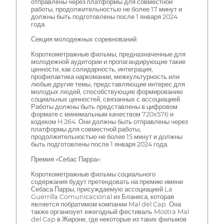
отправлены через платформы для совместной
работы, продолжительностью не более 17 минут и
должны быть подготовлены после 1 января 2024
года.
Секция молодежных соревнований:
Короткометражные фильмы, предназначенные для
молодежной аудитории и пропагандирующие такие
ценности, как солидарность, интеграция,
профилактика наркомании, межкультурность или
любые другие темы, представляющие интерес для
молодых людей, способствующие формированию
социальных ценностей, связанных с ассоциацией.
Работы должны быть представлены в цифровом
формате с минимальным качеством 720x576 и
кодеком H.264. Они должны быть отправлены через
платформы для совместной работы,
продолжительностью не более 15 минут и должны
быть подготовлены после 1 января 2024 года.
Премия «Себас Парра»:
Короткометражные фильмы социального
содержания будут претендовать на премию имени
Себаса Парры, присуждаемую ассоциацией La
Guerrilla Comunicacional из Бланеса, которая
является побратимом компании Mal del Cap. Она
также организует ежегодный фестиваль Mostra Mal
del Cap в Жироне, где некоторые из таких фильмов