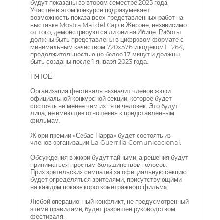
будут показаны во втором семестре 2025 года.
Участие в этом конкурсе подразумевает
возможность показа всех представленных работ на
выставке Mostra Mal del Cap в Жироне, независимо
от того, демонстрируются ли они на Ибице. Работы
должны быть представлены в цифровом формате с
минимальным качеством 720x576 и кодеком H.264,
продолжительностью не более 17 минут и должны
быть созданы после 1 января 2023 года.
ПЯТОЕ.
Организация фестиваля назначит членов жюри
официальной конкурсной секции, которое будет
состоять не менее чем из пяти человек. Это будут
лица, не имеющие отношения к представленным
фильмам.
Жюри премии «Себас Парра» будет состоять из
членов организации La Guerrilla Comunicacional.
Обсуждения в жюри будут тайными, а решения будут
приниматься простым большинством голосов.
Приз зрительских симпатий за официальную секцию
будет определяться зрителями, присутствующими
на каждом показе короткометражного фильма.
Любой операционный конфликт, не предусмотренный
этими правилами, будет разрешен руководством
фестиваля.