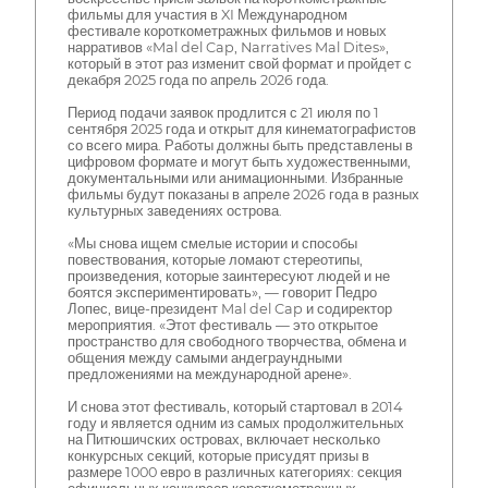
фильмы для участия в XI Международном
фестивале короткометражных фильмов и новых
нарративов «Mal del Cap, Narratives Mal Dites»,
который в этот раз изменит свой формат и пройдет с
декабря 2025 года по апрель 2026 года.
Период подачи заявок продлится с 21 июля по 1
сентября 2025 года и открыт для кинематографистов
со всего мира. Работы должны быть представлены в
цифровом формате и могут быть художественными,
документальными или анимационными. Избранные
фильмы будут показаны в апреле 2026 года в разных
культурных заведениях острова.
«Мы снова ищем смелые истории и способы
повествования, которые ломают стереотипы,
произведения, которые заинтересуют людей и не
боятся экспериментировать», — говорит Педро
Лопес, вице-президент Mal del Cap и содиректор
мероприятия. «Этот фестиваль — это открытое
пространство для свободного творчества, обмена и
общения между самыми андеграундными
предложениями на международной арене».
И снова этот фестиваль, который стартовал в 2014
году и является одним из самых продолжительных
на Питюшичских островах, включает несколько
конкурсных секций, которые присудят призы в
размере 1000 евро в различных категориях: секция