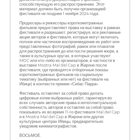
способствующую его распространению. Этот
материал должен быть получен организацией
фестиваля не позднее 1 ноября 2024 года.
Продюсеры и режиссеры короткометражных
фильмов предоставляют права на выставку в рамках
фестиваля и разрешают, регистрируя, все рекламные
акции авторов и фестиваля, которые могут включать
полное или частичное воспроизведение их работ или
представленных фотографий, рамок или плакатов
для распространения до или после решения жюри, а
также в культурных кругах, в которых участвуют
MDC или кто-либо из организаторов, в частности в
выставке Mostra Mal del Cap в Жироне после
фестиваля, где проводятся отборочные показы
короткометражных фильмов на социальную
тематику (выбранных или нет) на фестивале на
Ибице) в контексте премии «Себас Парра».
Фестиваль оставляет за собой право делать
цифровые копии выбранных работ, гарантируя во
всех случаях авторские права и интеллектуальную
собственность авторов и оставляя за собой право
показывать их во время 11-го фестиваля Mal del Cap
и в Mostra Mal del Cap в Жироне или других
культурных центрах Ибицы, предварительно
уведомив кинематографистов.
ВОСЬМОЕ.