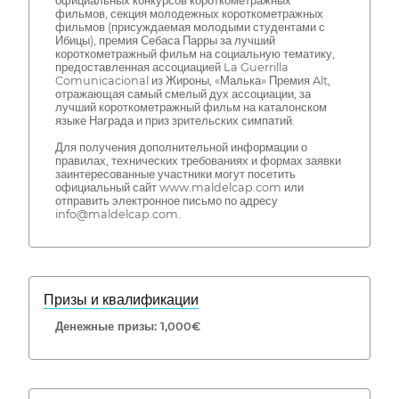
официальных конкурсов короткометражных
фильмов, секция молодежных короткометражных
фильмов (присуждаемая молодыми студентами с
Ибицы), премия Себаса Парры за лучший
короткометражный фильм на социальную тематику,
предоставленная ассоциацией La Guerrilla
Comunicacional из Жироны, «Малька» Премия Alt,
отражающая самый смелый дух ассоциации, за
лучший короткометражный фильм на каталонском
языке Награда и приз зрительских симпатий.
Для получения дополнительной информации о
правилах, технических требованиях и формах заявки
заинтересованные участники могут посетить
официальный сайт www.maldelcap.com или
отправить электронное письмо по адресу
info@maldelcap.com.
Призы и квалификации
Денежные призы: 1,000€