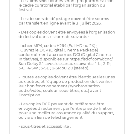
- Les films sélectionnés seront programmés selon
le cadre curatorial établi par l'organisation du
festival.
- Les dossiers de dépistage doivent être soumis
par transfert en ligne avant le 31 juillet 2026.
- Des copies doivent être envoyées à l'organisation
du festival dans les formats suivants :
. fichier MP4, codec H264 (Full HD ou 2K) ;
. Ouvrez le DCP (Digital Cinema Package)
conformément aux normes DCI (Digital Cinema
Initiatives), disponibles sur https://isdcf.com/dcnc/.
Son Dolby 5.1, avec les canaux suivants : 1-L ; 2-R ;
3-C ; 4-SW ; 5-SL ; 6-SR ou 2.0 (stéréo).
- Toutes les copies doivent être identiques les unes
aux autres, et l'équipe de production doit vérifier
leur bon fonctionnement (synchronisation
audio/vidéo, couleur, sous-titres, etc.) avant
l'inscription.
- Les copies DCP peuvent de préférence être
envoyées directement par l'entreprise de finition
pour une meilleure assurance qualité du support,
ou via un lien de téléchargement.
- sous-titres et accessibilité :