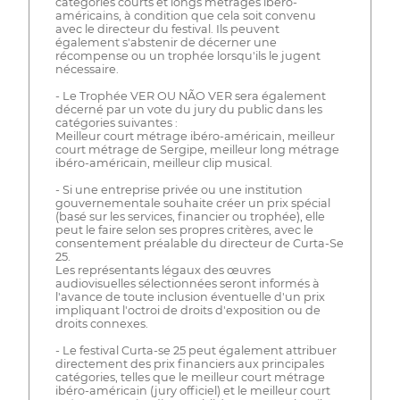
catégories courts et longs métrages ibéro-
américains, à condition que cela soit convenu
avec le directeur du festival. Ils peuvent
également s'abstenir de décerner une
récompense ou un trophée lorsqu'ils le jugent
nécessaire.
- Le Trophée VER OU NÃO VER sera également
décerné par un vote du jury du public dans les
catégories suivantes :
Meilleur court métrage ibéro-américain, meilleur
court métrage de Sergipe, meilleur long métrage
ibéro-américain, meilleur clip musical.
- Si une entreprise privée ou une institution
gouvernementale souhaite créer un prix spécial
(basé sur les services, financier ou trophée), elle
peut le faire selon ses propres critères, avec le
consentement préalable du directeur de Curta-Se
25.
Les représentants légaux des œuvres
audiovisuelles sélectionnées seront informés à
l'avance de toute inclusion éventuelle d'un prix
impliquant l'octroi de droits d'exposition ou de
droits connexes.
- Le festival Curta-se 25 peut également attribuer
directement des prix financiers aux principales
catégories, telles que le meilleur court métrage
ibéro-américain (jury officiel) et le meilleur court