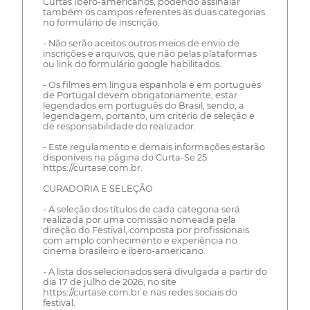
Curtas Ibero-americanos, podendo assinalar
também os campos referentes às duas categorias
no formulário de inscrição.
- Não serão aceitos outros meios de envio de
inscrições e arquivos, que não pelas plataformas
ou link do formulário google habilitados.
- Os filmes em língua espanhola e em português
de Portugal devem obrigatoriamente, estar
legendados em português do Brasil, sendo, a
legendagem, portanto, um critério de seleção e
de responsabilidade do realizador.
- Este regulamento e demais informações estarão
disponíveis na página do Curta-Se 25:
https://curtase.com.br.
CURADORIA E SELEÇÃO
- A seleção dos títulos de cada categoria será
realizada por uma comissão nomeada pela
direção do Festival, composta por profissionais
com amplo conhecimento e experiência no
cinema brasileiro e ibero-americano.
- A lista dos selecionados será divulgada a partir do
dia 17 de julho de 2026, no site
https://curtase.com.br e nas redes sociais do
festival.