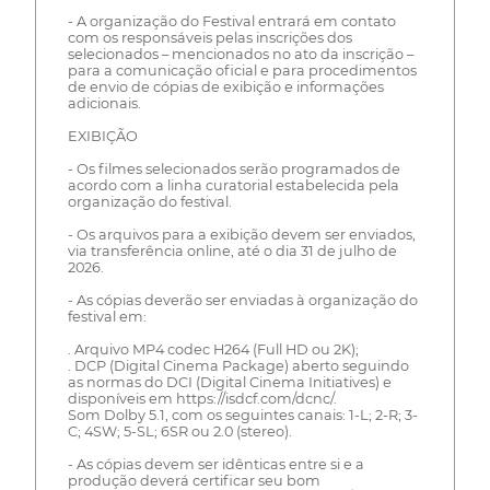
- A organização do Festival entrará em contato
com os responsáveis pelas inscrições dos
selecionados – mencionados no ato da inscrição –
para a comunicação oficial e para procedimentos
de envio de cópias de exibição e informações
adicionais.
EXIBIÇÃO
- Os filmes selecionados serão programados de
acordo com a linha curatorial estabelecida pela
organização do festival.
- Os arquivos para a exibição devem ser enviados,
via transferência online, até o dia 31 de julho de
2026.
- As cópias deverão ser enviadas à organização do
festival em:
. Arquivo MP4 codec H264 (Full HD ou 2K);
. DCP (Digital Cinema Package) aberto seguindo
as normas do DCI (Digital Cinema Initiatives) e
disponíveis em https://isdcf.com/dcnc/.
Som Dolby 5.1, com os seguintes canais: 1-L; 2-R; 3-
C; 4SW; 5-SL; 6SR ou 2.0 (stereo).
- As cópias devem ser idênticas entre si e a
produção deverá certificar seu bom