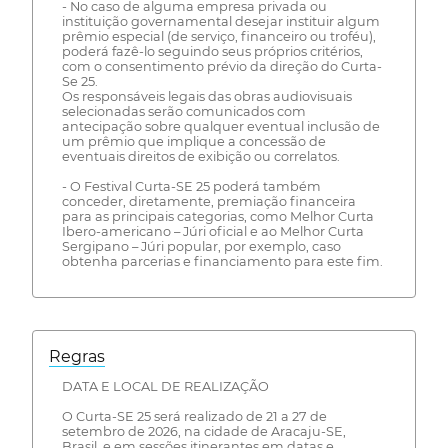
- No caso de alguma empresa privada ou
instituição governamental desejar instituir algum
prêmio especial (de serviço, financeiro ou troféu),
poderá fazê-lo seguindo seus próprios critérios,
com o consentimento prévio da direção do Curta-
Se 25.
Os responsáveis legais das obras audiovisuais
selecionadas serão comunicados com
antecipação sobre qualquer eventual inclusão de
um prêmio que implique a concessão de
eventuais direitos de exibição ou correlatos.
- O Festival Curta-SE 25 poderá também
conceder, diretamente, premiação financeira
para as principais categorias, como Melhor Curta
Ibero-americano – Júri oficial e ao Melhor Curta
Sergipano – Júri popular, por exemplo, caso
obtenha parcerias e financiamento para este fim.
Regras
DATA E LOCAL DE REALIZAÇÃO
O Curta-SE 25 será realizado de 21 a 27 de
setembro de 2026, na cidade de Aracaju-SE,
Brasil, e em sessões itinerantes em datas e