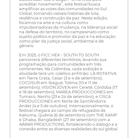
acreditar novamente”, este festival busca
amplificar as vozes das comunidades no Sul
Global, tornando visíveis histórias de luta,
resiliência e construção da paz. Nesta edição,
focamos na arte e na cultura como
impulsionadoras da mudança, na liderança social
na defesa do território, no campesinato como
sujeito político e promotor da paz e na educação
como pilar da justiça social, ambiental e de
gênero.
Em 2025, o FICC HEK - SOUTH TO SOUTH
percorrerá diferentes territórios, levando sua
programação para comunidades em três
continentes. Na Colômbia, cada exibição e
atividade terá um coletivo anfitrião: LA ROTATIVA
em Tierra Grata, Cesar (3 e 4 de setembro);
COCOSUR em Ibagué, Tolima (10 e 11 de
setembro); VISIÓN JÓVEN em Cereté, Córdoba (17
e 18 de setembro); MAREA PRODUCCIONES em
Tumaco, Nariño (23 e 24 de setembro); e CISCA
PRODUCCIONES em Norte de Sant'Andorra
Ander (4 e 5 de outubro). Internacionalmente, o
festival chegará ao campo de refugiados de
Kakuma, Quênia (6 de setembro) com THE KAMP
e Dhaka, Bangladesh (27 de setembro) com a
AÁRAR PRODUCTIONS, fortalecendo o diálogo e a
conexão entre as diversas realidades do sul global.