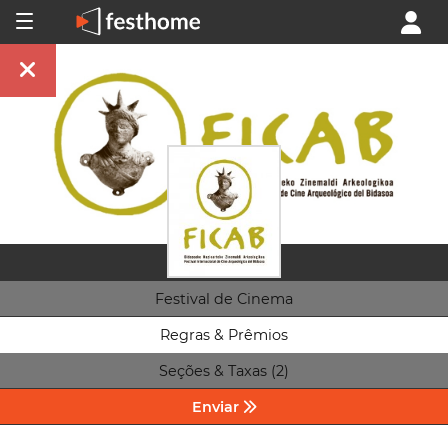
Festival de Cinema
Regras & Prêmios
Seções & Taxas (2)
Enviar