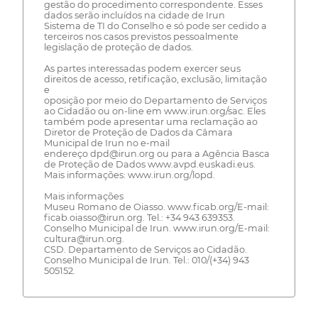
gestão do procedimento correspondente. Esses
dados serão incluídos na cidade de Irun
Sistema de TI do Conselho e só pode ser cedido a
terceiros nos casos previstos pessoalmente
legislação de proteção de dados.
As partes interessadas podem exercer seus
direitos de acesso, retificação, exclusão, limitação
e
oposição por meio do Departamento de Serviços
ao Cidadão ou on-line em www.irun.org/sac. Eles
também pode apresentar uma reclamação ao
Diretor de Proteção de Dados da Câmara
Municipal de Irun no e-mail
endereço dpd@irun.org ou para a Agência Basca
de Proteção de Dados www.avpd.euskadi.eus.
Mais informações: www.irun.org/lopd.
Mais informações
Museu Romano de Oiasso. www.ficab.org/E-mail:
ficab.oiasso@irun.org. Tel.: +34 943 639353.
Conselho Municipal de Irun. www.irun.org/E-mail:
cultura@irun.org.
CSD. Departamento de Serviços ao Cidadão.
Conselho Municipal de Irun. Tel.: 010/(+34) 943
505152.