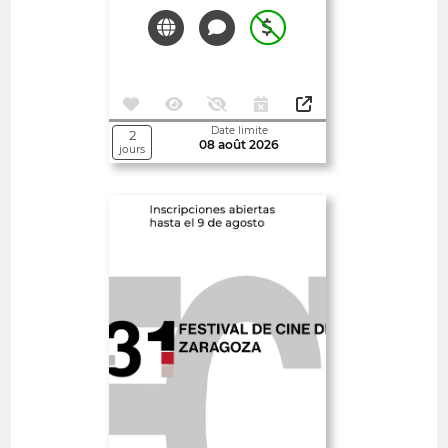
Date limite
2
08 août 2026
jours
Ouvert
Zaragoza International
Film Festival
Spain
COURTS-MÉTRAGES 30'<