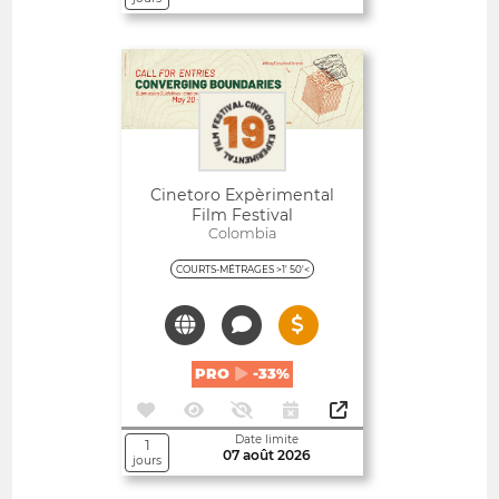
Ouvert
Cinetoro Expèrimental
Film Festival
Colombia
COURTS-MÉTRAGES >1' 50'<
PRO
-33%
Date limite
1
07 août 2026
jours