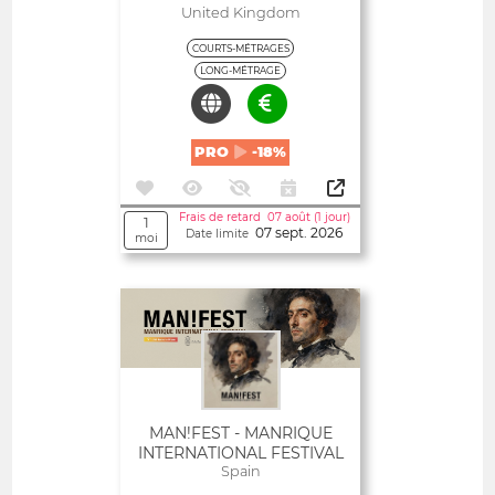
United Kingdom
COURTS-MÉTRAGES
LONG-MÉTRAGE
PRO
-18%
Frais de retard 07 août (1 jour)
1
07 sept. 2026
Date limite
moi
Ouvert
MAN!FEST - MANRIQUE
INTERNATIONAL FESTIVAL
Spain