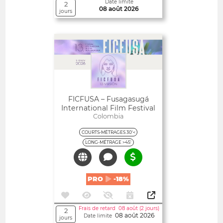
Date limite
2
08 août 2026
jours
Ouvert
FICFUSA – Fusagasugá
International Film Festival
Colombia
COURTS-MÉTRAGES 30'<
LONG-MÉTRAGE >45'
PRO
-18%
Frais de retard 08 août (2 jours)
2
08 août 2026
Date limite
jours