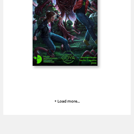
Spain
COURTS-MÉTRAGES 20'<
PROJETS DE TEXTE
LONG-MÉTRAGE 180'<
-18%
PRO
MELIES
GOYA
Frais de retard 07 août (1 jour)
1
07 août 2026
Date limite
jours
+ Load more...