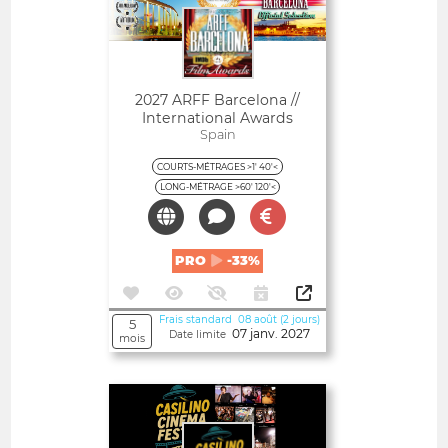
2027 ARFF Barcelona //
International Awards
Spain
COURTS-MÉTRAGES >1' 40'<
LONG-MÉTRAGE >60' 120'<
PRO
-33%
Frais standard 08 août (2 jours)
5
07 janv. 2027
Date limite
mois
Ouvert