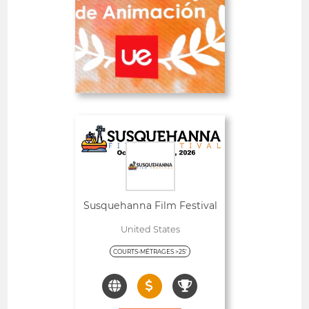
Date limite
26
01 septembre 2026
jours
Ouvert
Susquehanna Film Festival
United States
COURTS-MÉTRAGES >25'