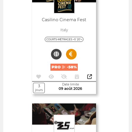
Casilino Cinema Fest
Italy
COURTS-MÉTRAGES >5' 20'<
PRO
-58%
Date limite
3
09 août 2026
jours
Ouvert