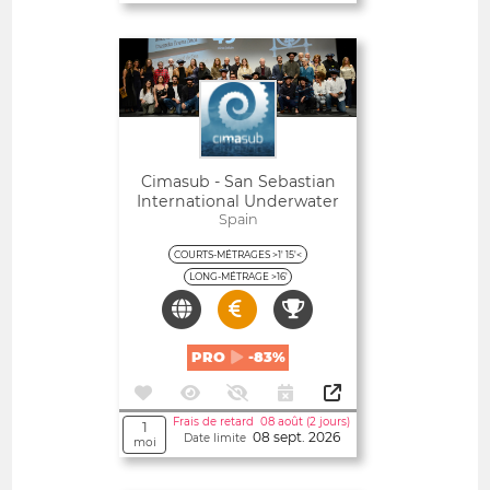
Ouvert
Cimasub - San Sebastian
International Underwater
Film Festival
Spain
COURTS-MÉTRAGES >1' 15'<
LONG-MÉTRAGE >16'
PRO
-83%
Frais de retard 08 août (2 jours)
1
08 sept. 2026
Date limite
moi