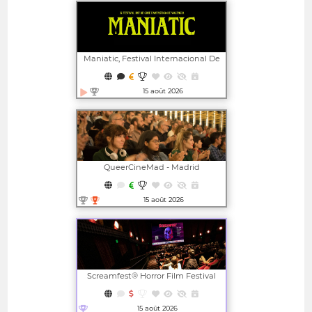
Maniatic, Festival Internacional De
Cine Fantástico De Valencia
15 août 2026
Ouvrir dans une nouvelle fenêtre
QueerCineMad - Madrid
International LGBTI+ Film Festival
15 août 2026
Ouvrir dans une nouvelle fenêtre
Screamfest® Horror Film Festival
15 août 2026