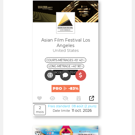
Ouvert
Asian Film Festival Los
Angeles
United States
COURTS-MÉTRAGES >10' 40'<
LONG-MÉTRAGE >40' 90'<
PROJETS DE TEXTE
PRO
-83%
Frais standard 08 août (2 jours)
2
11 oct. 2026
Date limite
mois
Ouvert