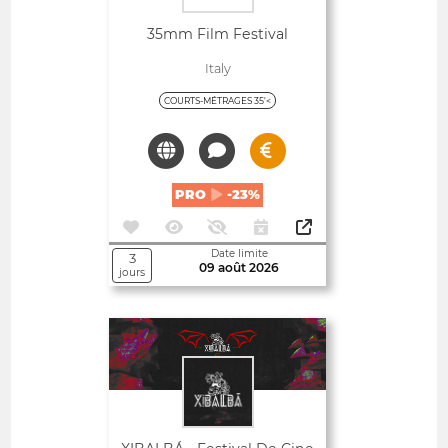
35mm Film Festival
Italy
COURTS-MÉTRAGES 35'<
PRO
-23%
Date limite
3
09 août 2026
jours
Ouvert