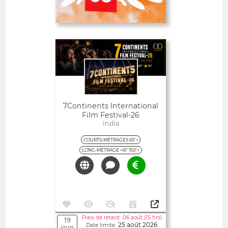
Date limite
26
01 septembre 2026
jours
Ouvert
7Continents International
Film Festival-26
India
COURTS-MÉTRAGES 60'<
LONG-MÉTRAGE >61' 150'<
Frais de retard 06 août (15 hrs)
19
25 août 2026
Date limite
jours