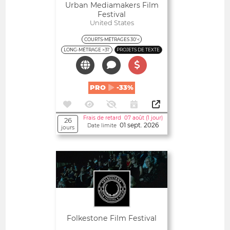
Urban Mediamakers Film
Festival
United States
COURTS-MÉTRAGES 30'<
LONG-MÉTRAGE >31'
PROJETS DE TEXTE
PRO
-33%
Frais de retard 07 août (1 jour)
26
01 sept. 2026
Date limite
jours
Ouvert
Folkestone Film Festival