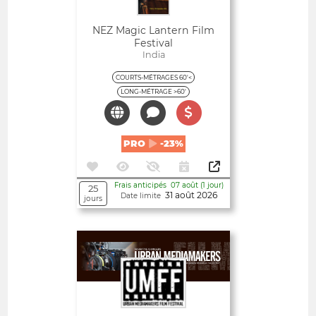
NEZ Magic Lantern Film
Festival
India
COURTS-MÉTRAGES 60'<
LONG-MÉTRAGE >60'
PRO
-23%
Frais anticipés 07 août (1 jour)
25
31 août 2026
Date limite
jours
Ouvert