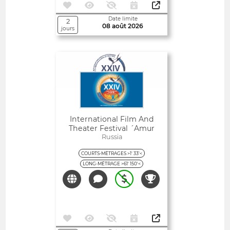
Date limite
2
08 août 2026
jours
Ouvert
International Film And
Theater Festival ´amur
Autumn´
Russia
COURTS-MÉTRAGES >1' 33'<
LONG-MÉTRAGE >61' 150'<