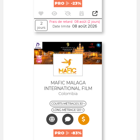
PRO
-23%
Frais de retard 08 août (2 jours)
2
08 août 2026
Date limite
jours
Ouvert
MAFIC MALAGA
INTERNATIONAL FILM
FESTIVAL
Colombia
COURTS-MÉTRAGES 30'<
LONG-MÉTRAGE 120'<
PRO
-83%