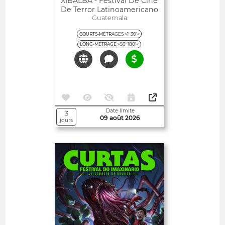
XIBALBÁ - Festival De Cine
De Terror Latinoamericano
Guatemala
COURTS-MÉTRAGES >1' 30'<
LONG-MÉTRAGE >50' 180'<
Date limite
3
09 août 2026
jours
Ouvert
CURTAS – FESTIVAL DO
IMAXINARIO