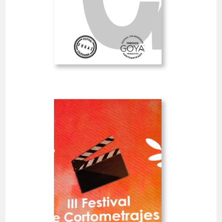
GOYA
Date limite
3
09 août 2026
jours
Ouvert
III Creative Campus
Universidad Europea -
International Animated
Spain
Short Film Fest
COURTS-MÉTRAGES 10'<