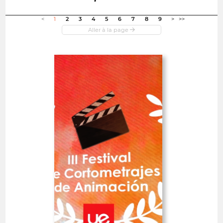
Ouvrir dans une nouvelle fenêtre
<
1
2
3
4
5
6
7
8
9
>
>>
Ouvert
III Creative Campus
Universidad Europea -
International Animated
Spain
Short Film Fest
COURTS-MÉTRAGES 10'<