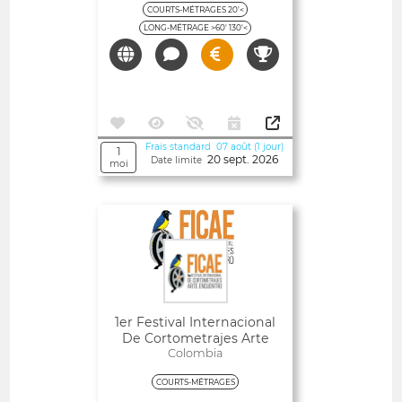
COURTS-MÉTRAGES 20'<
LONG-MÉTRAGE >60' 130'<
Frais standard 07 août (1 jour)
1
20 sept. 2026
Date limite
moi
Ouvert
1er Festival Internacional
De Cortometrajes Arte
Encuentro (FICAE)
Colombia
COURTS-MÉTRAGES