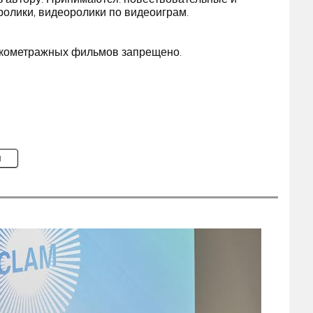
олики, видеоролики по видеоиграм.
откометражных фильмов запрещено.
M