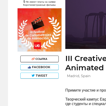
Не имеет платы за заявки
Короткометражные фильмы
III Creati
ССЫЛКА
Animated 
FACEBOOK
TWEET
Madrid, Spain
Примите участие и пр
Творческий кампус Ев
где студенты и специа