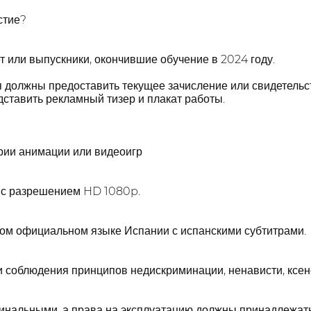
стие?
т или выпускники, окончившие обучение в 2024 году.
должны предоставить текущее зачисление или свидетельст
ставить рекламный тизер и плакат работы.
рии анимации или видеоигр
 с разрешением HD 1080p.
бом официальном языке Испании с испанскими субтитрами.
 соблюдения принципов недискриминации, ненависти, ксен
инальными, а права на эксплуатацию должны принадлежать