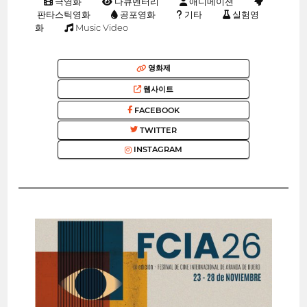
극영화
다큐멘터리
애니메이션
판타스틱영화
공포영화
기타
실험영
화
Music Video
영화제
웹사이트
FACEBOOK
TWITTER
INSTAGRAM