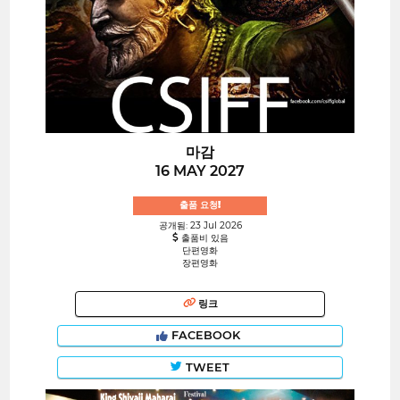
마감
16 MAY 2027
출품 요청!
공개됨: 23 Jul 2026
출품비 있음
단편영화
장편영화
링크
FACEBOOK
TWEET