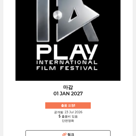
마감
01 JAN 2027
출품 요청!
공개됨: 23 Jul 2026
출품비 있음
단편영화
링크