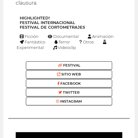
clausura.
HIGHLIGHTED!
FESTIVAL INTERNACIONAL
FESTIVAL DE CORTOMETRAJES
Ficción
Documental
Animación
Fantástico
Terror
Otros
Experimental
Videoclip
FESTIVAL
SITIO WEB
FACEBOOK
TWITTER
INSTAGRAM